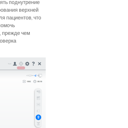
рять поднутрение
рования верхней
ля пациентов, что
помочь
, прежде чем
роверка