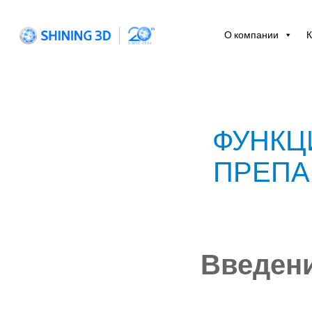
Skip
to
content
О компании
К
ФУНКЦ
ПРЕПА
Введен