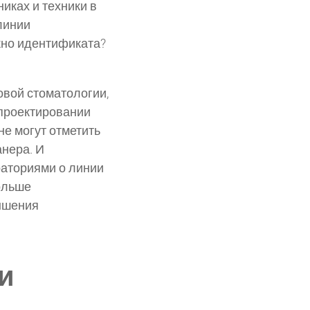
иках и техники в
линии
жно идентификата?
овой стоматологии,
 проектировании
не могут отметить
нера. И
раториями о линии
ольше
ышения
и