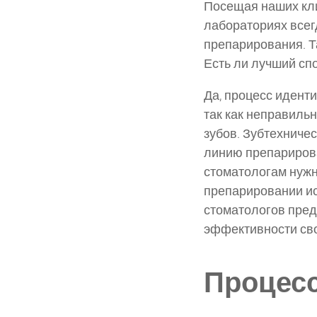
Посещая наших кли
лабораториях всег
препарирования. Т
Есть ли лучший сп
Да, процесс идент
так как неправиль
зубов. Зубтехничес
линию препарирова
стоматологам нужн
препарировании ис
стоматологов пре
эффективности сво
Процес