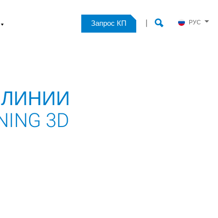
⏷
|
Запрос КП
РУС
 ЛИНИИ
ING 3D