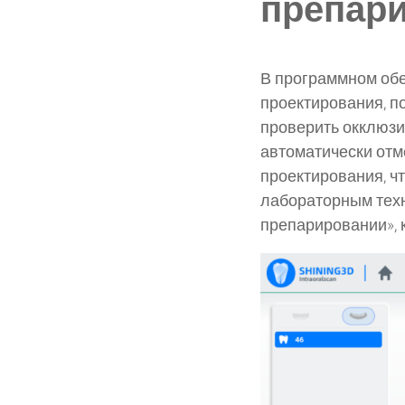
препар
В программном об
проектирования, 
проверить окклюзи
автоматически отм
проектирования, чт
лабораторным техн
препарировании», к