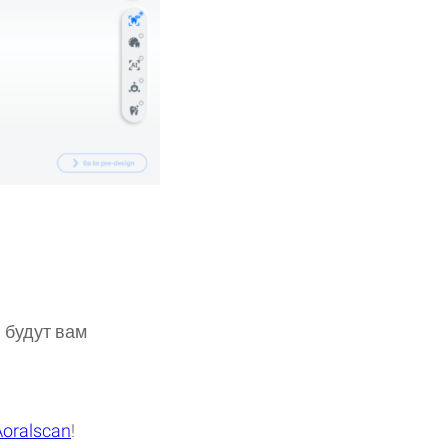
 будут вам
Aoralscan
!