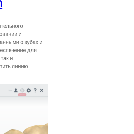
n
тельного
овании и
анными о зубах и
беспечение для
так и
етить линию