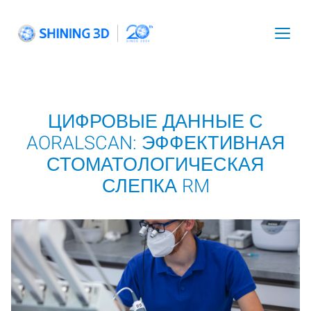
Skip
to
content
Toggl
navig
ЦИФРОВЫЕ ДАННЫЕ С
AORALSCAN: ЭФФЕКТИВНАЯ
СТОМАТОЛОГИЧЕСКАЯ
СЛЕПКА RM