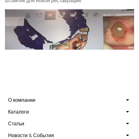
штампик для новой реставрации.
3. Отсканировать препарированные штампики с
использованием
Aoralscan Shining 3D
.
О компании
Каталоги
Статьи
Новости & События