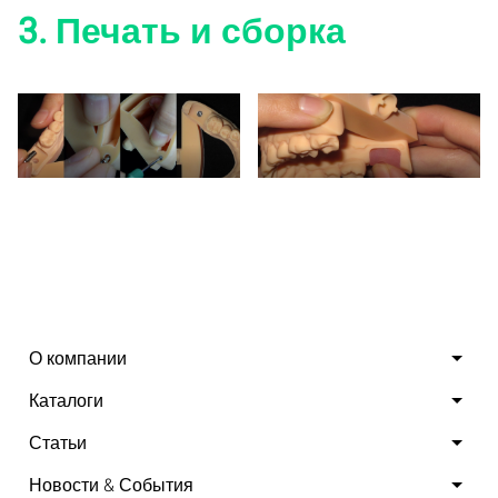
3. Печать и сборка
(1) Place the analog
(2) Place gingiva mask
(3) Assemble the simple
О компании
articulator
4. Complete
Каталоги
Статьи
Новости & События