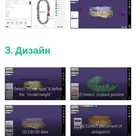
3. Дизайн
(1) Select “model type” & define
the “model height”
(2) Detect implant position
(4) Correct placement of
(3) Edit 3D data
antagonist