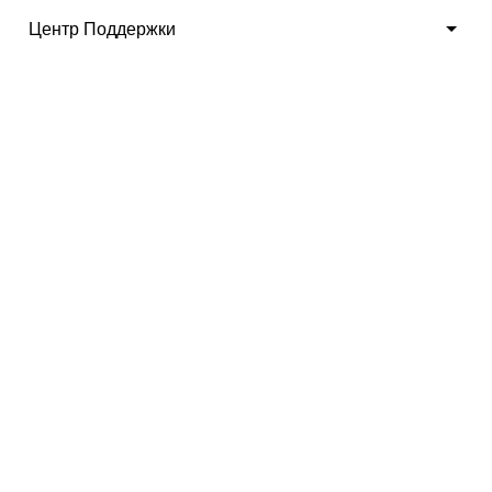
Центр Поддержки
4. Complete
Решение для 3D-
модели имплантата