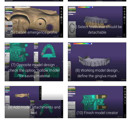
(6) Select teeth that should be
(5) Define emergence profile
detachable
(7) Opposite model design ,
check the option “hollow model
(8) Working model design ,
“for saving material
define the gingiva mask
(9) Add model attachments and
text
(10) Finish model creator