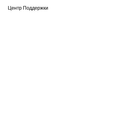
Центр Поддержки
КОРПОРАТИВНЫЙ САЙТ
www.shining3d.ru
ПРОФЕССИОНАЛЬНОЕ 3D РЕШЕНИЕ
www.einscan.com
О КОМПАНИИ
О нас