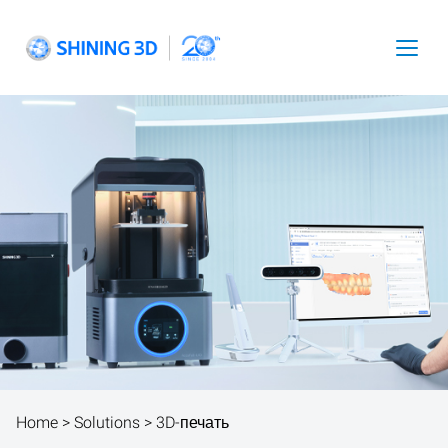
Skip
to
content
Toggl
navig
Home
>
Solutions
> 3D-печать